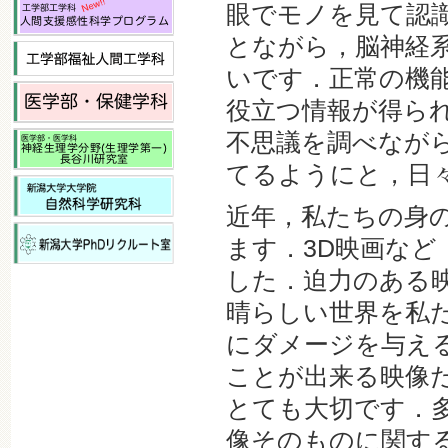
眼でモノを見て認
とながら，脳神経
いです．正常の機
役立つ情報が得ら
不思議を調べなが
てるようにと，日
近年，私たちの身
ます．3D映画な
した．迫力のある
晴らしい世界を私
にダメージを与え
ことが出来る映像
とても大切です．
像そのものに関す