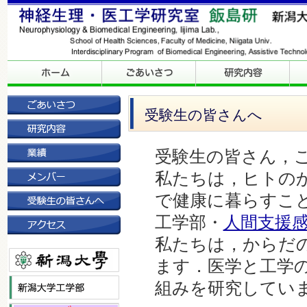
受験生の皆さんへ
受験生の皆さん，
私たちは，ヒトの
で健康に暮らすこ
工学部・
人間支援
私たちは，からだ
ます．医学と工学
組みを研究してい